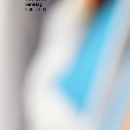
Samstag
9
:
00
–
12
:
00