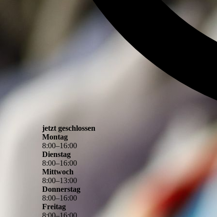
jetzt geschlossen
Montag
8
:
00
–
16
:
00
Dienstag
8
:
00
–
16
:
00
Mittwoch
8
:
00
–
13
:
00
Donnerstag
8
:
00
–
16
:
00
Freitag
8
:
00
–
16
:
00